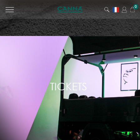
0
CATÉGORIE
D'ARTICLE
Tous les produits
Homme
Femme
Junior
TICKETS
Accessoires
Lifestyle
Billeterie