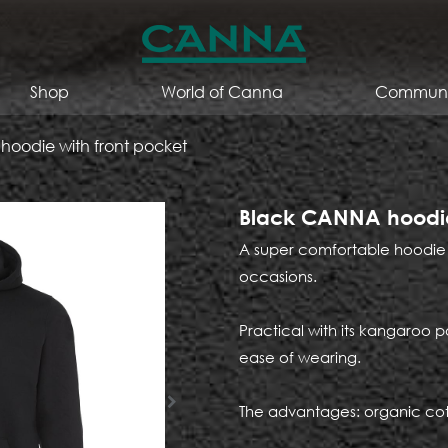
Shop
World of Canna
Communi
oodie with front pocket
Black CANNA hoodie 
A super comfortable hoodie w
occasions.
Practical with its kangaroo po
ease of wearing.
The advantages: organic cot