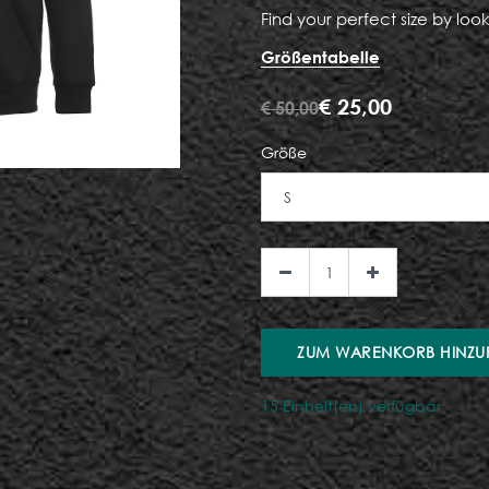
Find your perfect size by look
Größentabelle
€
25,00
€
50,00
Größe
ZUM WARENKORB HINZU
15 Einheit(en) verfügbar