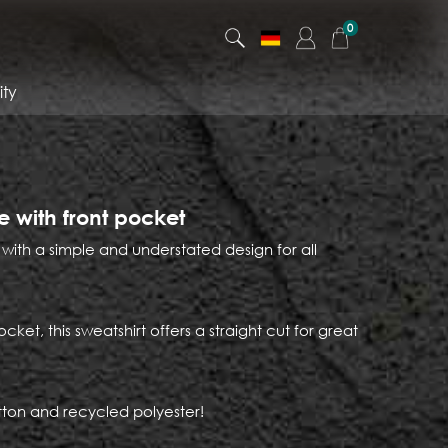
0
ty
with front pocket
ith a simple and understated design for all
cket, this sweatshirt offers a straight cut for great
ton and recycled polyester!